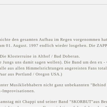
hichte den gesamten Aufbau im Regen vorgenommen hatt
 am 01. August. 1997 endlich wieder losgehen. Die ZA
 Die Klosterruine in Althof / Bad Doberan.
ngs uns damit sagen wollen). Die Band um den ex - G
lle aus allen Himmelsrichtungen angereisten Fans total
Paar aus Portland / Oregon USA.)
unter Musikliebhabern nicht ganz unbekannten "Behind 
a-Improvisationen.
 Samstag mit Chappi und seiner Band "SKORBUT"aus Berli