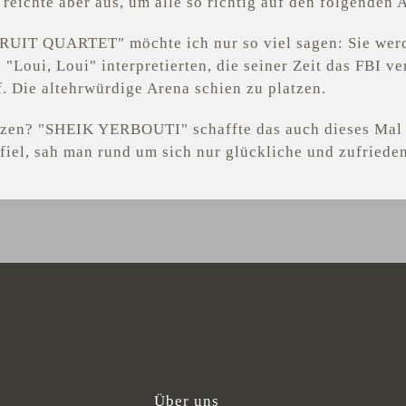
 reichte aber aus, um alle so richtig auf den folgenden
UIT QUARTET" möchte ich nur so viel sagen: Sie werd
"Loui, Loui" interpretierten, die seiner Zeit das FBI ve
. Die altehrwürdige Arena schien zu platzen.
zen? "SHEIK YERBOUTI" schaffte das auch dieses Mal 
fiel, sah man rund um sich nur glückliche und zufrieden
Über uns